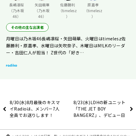
長嶋凛桜
矢田萌華
佐藤勝利
原嘉孝
（乃木坂
（乃木坂
（timelesz
（timelesz
46）
46）
）
）
その他の主な出演者
月曜日は乃木坂46長嶋凛桜・矢田萌華、火曜日はtimelesz佐
藤勝利・原嘉孝、水曜日は矢吹奈子、木曜日はM!LKのリーダ
ー・吉田仁人が担当！ Z世代の「好き…
8/30(水)8月最後のキスマ
8/23(水)LDHの新ユニット
イRadioは、メンバー7人
「THE JET BOY
全員でお送りします！
BANGERZ」、デビュー日
から熱い！【矢吹奈子のレ
コメン！】
I&C TOP
I&Cの記事一覧
8/30(水)のゲストは緑黄色社会&THE SUPER FRUIT！【矢吹奈子のレコメン！】