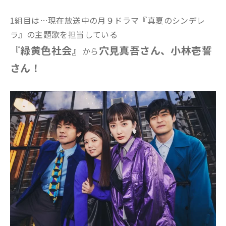
1組目は…現在放送中の月９ドラマ『真夏のシンデレ
ラ』の主題歌を担当している
『緑黄色社会』
穴見真吾さん、小林壱誓
から
さん！