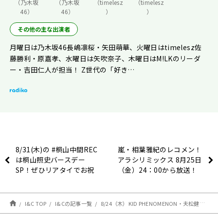
（乃木坂
（乃木坂
（timelesz
（timelesz
46）
46）
）
）
その他の主な出演者
月曜日は乃木坂46長嶋凛桜・矢田萌華、火曜日はtimelesz佐
藤勝利・原嘉孝、水曜日は矢吹奈子、木曜日はM!LKのリーダ
ー・吉田仁人が担当！ Z世代の「好き…
8/31(木)の #桐山中間REC
嵐・相葉雅紀のレコメン！
は桐山照史バースデー
アラシリミックス 8月25日
SP！ぜひリアタイでお祝
（金）24：00から放送！
いを🎶
I&C TOP
I&Cの記事一覧
8/24（木）KID PHENOMENON・夫松健介、遠藤翼空が思う、自身のグループの魅力とは？【吉田仁人のレコメン！】