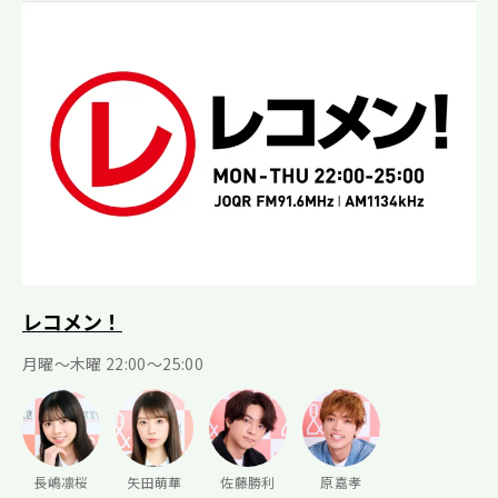
レコメン！
月曜〜木曜 22:00〜25:00
長嶋凛桜
矢田萌華
佐藤勝利
原嘉孝