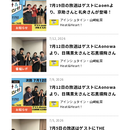
7月19日の放送はゲストにaoenよ
り、京助さんと礼央さんが登場！
『アインシュタイン・山崎紘菜
アインシュタイン・山崎紘菜
Heat&Heart！
Heat&Heart!』
お知らせ
7/12, 2026
7月12日の放送はゲストにAonowa
より、日隅貫太さんと石黒瑛飛さん
が登場！特別企画「横浜発
アインシュタイン・山崎紘菜
Heat&Heart！
Aonowa&横浜発祥探し！」『アイ
番組レポ
ンシュタイン・山崎紘菜
Heat&Heart!』
7/9, 2026
7月12日の放送はゲストにAonowa
より、日隅貫太さんと石黒瑛飛さん
が登場！『アインシュタイン・山崎
アインシュタイン・山崎紘菜
Heat&Heart！
紘菜 Heat&Heart!』
お知らせ
7/5, 2026
7月5日の放送はゲストにTHE