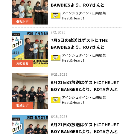
BAWDIESより、ROYさんと
TAXMANさんが登場！特別企画
アインシュタイン・山崎紘菜
Heat&Heart！
「THE BAWDIES&担当ズ」『アイ
番組レポ
ンシュタイン・山崎紘菜
Heat&Heart!』
7/2, 2026
7月5日の放送はゲストにTHE
BAWDIESより、ROYさんと
TAXMANさんが登場！『アインシュ
アインシュタイン・山崎紘菜
Heat&Heart！
タイン・山崎紘菜 Heat&Heart!』
お知らせ
6/21, 2026
6月21日の放送はゲストにTHE JET
BOY BANGERZより、KOTAさんと
AOI さんが登場！特別企画『THE
アインシュタイン・山崎紘菜
Heat&Heart！
JET BOY&ランキング！』『アイン
番組レポ
シュタイン・山崎紘菜
Heat&Heart!』
6/18, 2026
6月21日の放送はゲストにTHE JET
BOY BANGERZより、KOTAさんと