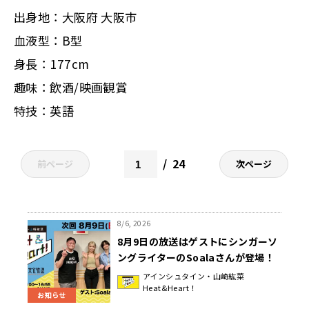
出身地：大阪府 大阪市
血液型：B型
身長：177cm
趣味：飲酒/映画観賞
特技：英語
24
前ページ
次ページ
8/6, 2026
8月9日の放送はゲストにシンガーソ
ングライターのSoalaさんが登場！
『アインシュタイン・山崎紘菜
アインシュタイン・山崎紘菜
Heat&Heart！
Heat&Heart!』
お知らせ