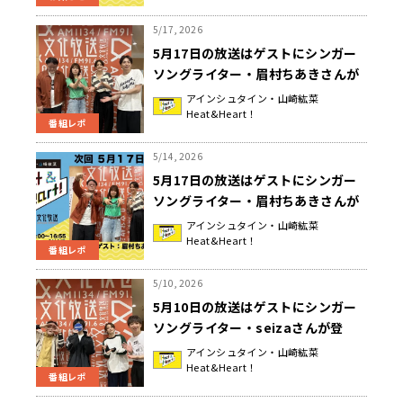
5/17, 2026
5月17日の放送はゲストにシンガー
ソングライター・眉村ちあきさんが
登場！スタジオで生歌披露！！『ア
アインシュタイン・山崎紘菜
Heat&Heart！
インシュタイン・山崎紘菜
番組レポ
Heat&Heart!』
5/14, 2026
5月17日の放送はゲストにシンガー
ソングライター・眉村ちあきさんが
登場！公開録音イベント観覧者募集
アインシュタイン・山崎紘菜
Heat&Heart！
中！『アインシュタイン・山崎紘菜
番組レポ
Heat&Heart!』
5/10, 2026
5月10日の放送はゲストにシンガー
ソングライター・seizaさんが登
場！２１回目の公開録音イベント開
アインシュタイン・山崎紘菜
Heat&Heart！
催決定！＆ イベント観覧者募集！
番組レポ
『アインシュタイン・山崎紘菜