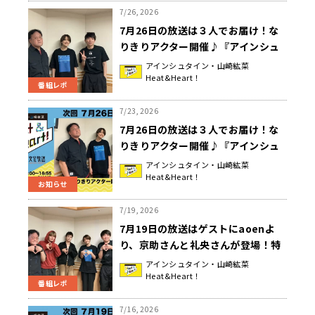
7/26, 2026
7月26日の放送は３人でお届け！な
りきりアクター開催♪『アインシュ
タイン・山崎紘菜 Heat&Heart!』
アインシュタイン・山崎紘菜
Heat&Heart！
番組レポ
7/23, 2026
7月26日の放送は３人でお届け！な
りきりアクター開催♪『アインシュ
タイン・山崎紘菜 Heat&Heart!』
アインシュタイン・山崎紘菜
Heat&Heart！
お知らせ
7/19, 2026
7月19日の放送はゲストにaoenよ
り、京助さんと礼央さんが登場！特
別企画「京助と礼央なら！&分かる
アインシュタイン・山崎紘菜
Heat&Heart！
COLOR」『アインシュタイン・山崎
番組レポ
紘菜 Heat&Heart!』
7/16, 2026