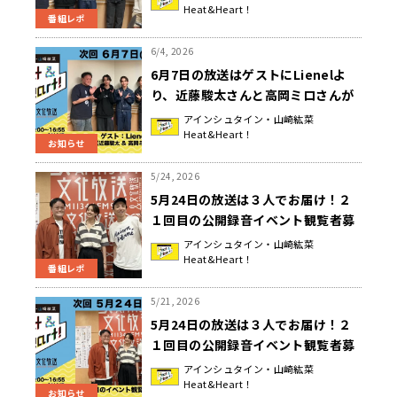
Heat&Heart！
える！チョイス&フレンチ」『アイ
番組レポ
ンシュタイン・山崎紘菜
Heat&Heart!』
6/4, 2026
6月7日の放送はゲストにLienelよ
り、近藤駿太さんと高岡ミロさんが
登場！『アインシュタイン・山崎紘
アインシュタイン・山崎紘菜
Heat&Heart！
菜 Heat&Heart!』
お知らせ
5/24, 2026
5月24日の放送は３人でお届け！２
１回目の公開録音イベント観覧者募
集が今日まで！『アインシュタイ
アインシュタイン・山崎紘菜
Heat&Heart！
ン・山崎紘菜 Heat&Heart!』
番組レポ
5/21, 2026
5月24日の放送は３人でお届け！２
１回目の公開録音イベント観覧者募
集中！『アインシュタイン・山崎紘
アインシュタイン・山崎紘菜
Heat&Heart！
菜 Heat&Heart!』
お知らせ