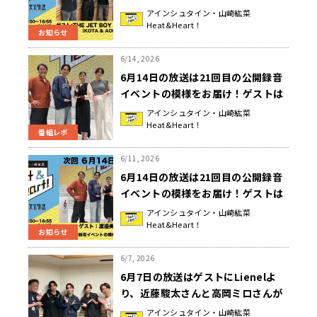
AOI さんが登場！『アインシュタイ
アインシュタイン・山崎紘菜
Heat&Heart！
ン・山崎紘菜 Heat&Heart!』
お知らせ
6/14, 2026
6月14日の放送は21回目の公開録音
イベントの模様をお届け！ゲストは
女優・渡邉美穂さんが登場！『アイ
アインシュタイン・山崎紘菜
Heat&Heart！
ンシュタイン・山崎紘菜
番組レポ
Heat&Heart!』
6/11, 2026
6月14日の放送は21回目の公開録音
イベントの模様をお届け！ゲストは
女優・渡邉美穂さんが登場！『アイ
アインシュタイン・山崎紘菜
Heat&Heart！
ンシュタイン・山崎紘菜
お知らせ
Heat&Heart!』
6/7, 2026
6月7日の放送はゲストにLienelよ
り、近藤駿太さんと高岡ミロさんが
登場！特別企画「Lienel なら分かり
アインシュタイン・山崎紘菜