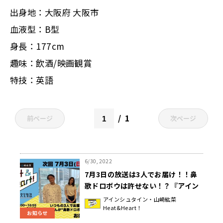
出身地：大阪府 大阪市
血液型：B型
身長：177cm
趣味：飲酒/映画観賞
特技：英語
1
前ページ
次ページ
6/30, 2022
7月3日の放送は3人でお届け！！鼻
歌ドロボウは許せない！？『アイン
シュタイン・山崎紘菜
アインシュタイン・山崎紘菜
Heat&Heart！
Heat&Heart!』
お知らせ