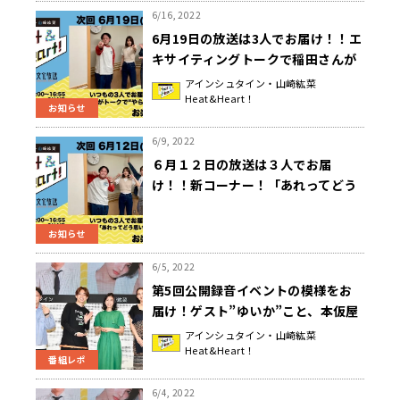
6/16, 2022
6月19日の放送は3人でお届け！！エ
キサイティングトークで稲田さんが
大暴れ！『アインシュタイン・山崎
アインシュタイン・山崎紘菜
Heat&Heart！
紘菜 Heat&Heart!』
お知らせ
6/9, 2022
６月１２日の放送は３人でお届
け！！新コーナー！「あれってどう
思います座談会！」『アインシュタ
イン・山崎紘菜 Heat&Heart!』
お知らせ
6/5, 2022
第5回公開録音イベントの模様をお
届け！ゲスト”ゆいか”こと、本仮屋
ユイカさんが求愛されたまさかのお
アインシュタイン・山崎紘菜
Heat&Heart！
相手は！？『アインシュタイン・山
番組レポ
崎紘菜 Heat & Heart!』
6/4, 2022