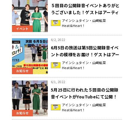
５回目の公開録音イベントありがと
うございました！ゲストはアーティ
スト”ゆいか”こと、本仮屋ユイカさ
アインシュタイン・山崎紘菜
Heat&Heart！
ん！『アインシュタイン・山崎紘菜
イベント
Heat & Heart!』
6/2, 2022
6月5日の放送は第5回公開録音イベ
ントの模様をお届け！ゲストはアー
ティスト”ゆいか”こと、本仮屋ユイ
アインシュタイン・山崎紘菜
Heat&Heart！
カさん！『アインシュタイン・山崎
お知らせ
紘菜 Heat & Heart!』
6/1, 2022
5月25日に行われた５回目の公開録
音イベントがYouTubeにて公開！
『アインシュタイン・山崎紘菜
アインシュタイン・山崎紘菜
Heat&Heart！
Heat&Heart!』
お知らせ