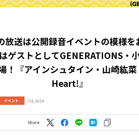
日の放送は公開録音イベントの模様を
はゲストとしてGENERATIONS・
場！『アインシュタイン・山崎紘菜 He
Heart!』
イベント
7/4, 2024
Share