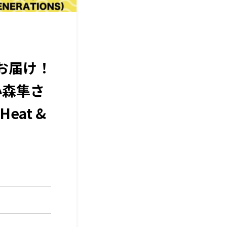
お届け！
小森隼さ
at &