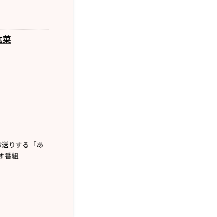
紘菜
お送りする「あ
オ番組