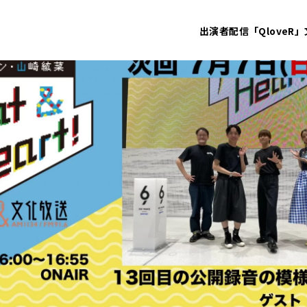
出演者
配信「QloveR」