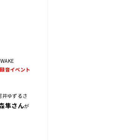
WAKE
開録音イベント
河井ゆずるさ
森隼さん
が