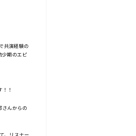
で共演経験の
幼少期のエピ
す！！
郎さんからの
して、リスナー