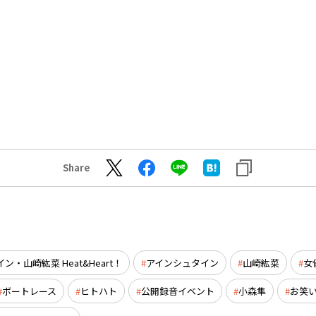
Share
・山崎紘菜 Heat&Heart！
アインシュタイン
山崎紘菜
女
ボートレース
ヒトハト
公開録音イベント
小森隼
お笑