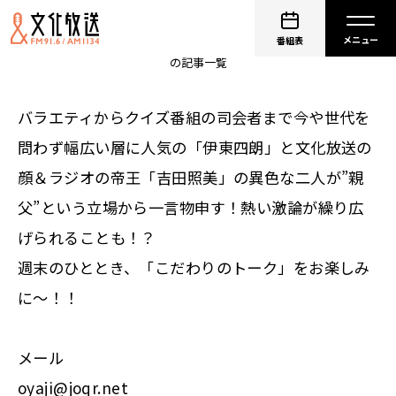
伊東四朗 吉田照美 親父・熱愛
番組表
の記事一覧
バラエティからクイズ番組の司会者まで今や世代を
問わず幅広い層に人気の「伊東四朗」と文化放送の
顔＆ラジオの帝王「吉田照美」の異色な二人が”親
父”という立場から一言物申す！熱い激論が繰り広
げられることも！？
週末のひととき、「こだわりのトーク」をお楽しみ
に〜！！
メール
oyaji@joqr.net