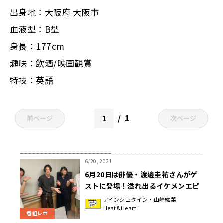
出身地：大阪府 大阪市
血液型：B型
身長：177cm
趣味：飲酒/映画観賞
特技：英語
1
前ページ
次ページ
6/20, 2021
6月20日は俳優・渡邊圭祐さんがゲ
ストに登場！溢れ出るイケメンエピ
ソードに稲田さんがツッコむ！？
アインシュタイン・山崎紘菜
Heat&Heart！
『アインシュタイン・山崎紘菜
番組レポ
Heat&Heart!』