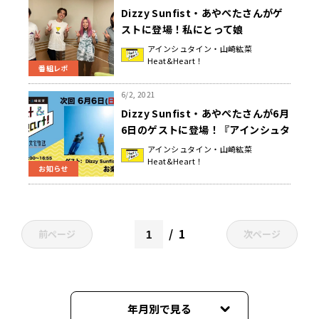
Dizzy Sunfist・あやぺたさんがゲ
ストに登場！私にとって娘
は”◯◯◯◯”！？『アインシュタイ
アインシュタイン・山崎紘菜
Heat&Heart！
ン・山崎紘菜 Heat&Heart!』
番組レポ
6/2, 2021
Dizzy Sunfist・あやぺたさんが6月
6日のゲストに登場！『アインシュタ
イン・山崎紘菜 Heat&Heart!』
アインシュタイン・山崎紘菜
Heat&Heart！
お知らせ
1
前ページ
次ページ
年月別で見る