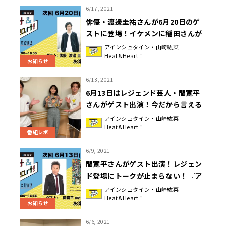
6/17, 2021
俳優・渡邊圭祐さんが6月20日のゲ
ストに登場！イケメンに稲田さんが
吠える！？『アインシュタイン・山
アインシュタイン・山崎紘菜
Heat&Heart！
崎紘菜 Heat&Heart!』
お知らせ
6/13, 2021
6月13日はレジェンド芸人・間寛平
さんがゲスト出演！今だから言える
命を賭けたアースマラソン秘話と
アインシュタイン・山崎紘菜
Heat&Heart！
は・・・『アインシュタイン・山崎
番組レポ
紘菜 Heat&Heart!』
6/9, 2021
間寛平さんがゲスト出演！レジェン
ド登場にトークが止まらない！『ア
インシュタイン・山崎紘菜
アインシュタイン・山崎紘菜
Heat&Heart！
Heat&Heart!』
お知らせ
6/6, 2021