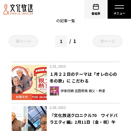
吉田照美
番組表
の記事一覧
1
前ページ
次ページ
1/21, 2022
１月２２日のテーマは「オレの心の
冬の歌」に こだわる
伊東四朗 吉田照美 親父・熱愛
お知らせ
1/20, 2022
『文化放送クロニクル70 ワイドバ
ラエティ編』2月11日（金・祝）午
前11時から4時間半の生放送が決定!