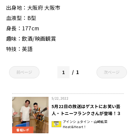
出身地：大阪府 大阪市
血液型：B型
身長：177cm
趣味：飲酒/映画観賞
特技：英語
1
前ページ
次ページ
5/22, 2022
5月22日の放送はゲストにお笑い芸
人・トニーフランクさんが登場！３
人に向けた即興ソングにスタジオ大
アインシュタイン・山崎紘菜
Heat&Heart！
盛り上がり！『アインシュタイン・
番組レポ
山崎紘菜 Heat&Heart!』