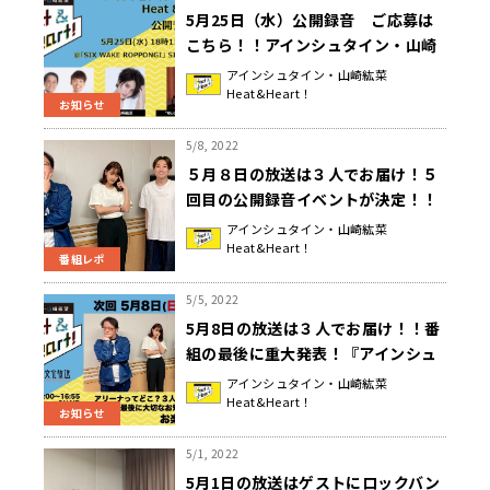
5月25日（水）公開録音 ご応募は
こちら！！アインシュタイン・山崎
紘菜 Heat&Heart!
アインシュタイン・山崎紘菜
Heat&Heart！
お知らせ
5/8, 2022
５月８日の放送は３人でお届け！５
回目の公開録音イベントが決定！！
『アインシュタイン・山崎紘菜
アインシュタイン・山崎紘菜
Heat&Heart！
Heat&Heart!』
番組レポ
5/5, 2022
5月8日の放送は３人でお届け！！番
組の最後に重大発表！『アインシュ
タイン・山崎紘菜 Heat&Heart!』
アインシュタイン・山崎紘菜
Heat&Heart！
お知らせ
5/1, 2022
5月1日の放送はゲストにロックバン