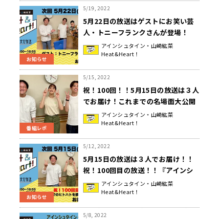
5/19, 2022
5月22日の放送はゲストにお笑い芸
人・トニーフランクさんが登場！
『アインシュタイン・山崎紘菜
アインシュタイン・山崎紘菜
Heat&Heart！
Heat&Heart!』
お知らせ
5/15, 2022
祝！100回！！5月15日の放送は３人
でお届け！これまでの名場面大公開
スペシャル！『アインシュタイン・
アインシュタイン・山崎紘菜
Heat&Heart！
山崎紘菜 Heat&Heart!』
番組レポ
5/12, 2022
5月15日の放送は３人でお届け！！
祝！100回目の放送！！『アインシ
ュタイン・山崎紘菜
アインシュタイン・山崎紘菜
Heat&Heart！
Heat&Heart!』
お知らせ
5/8, 2022