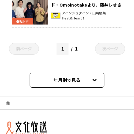
ド・Omoinotakeより、藤井レオさ
ん& 福島智朗さんが登場！バンドの
アインシュタイン・山崎紘菜
Heat&Heart！
名前に込められた想いとは！？『ア
番組レポ
インシュタイン・山崎紘菜
Heat&Heart!』
1
前ページ
次ページ
年月別で見る
2026年08月
2026年07月
2026年06月