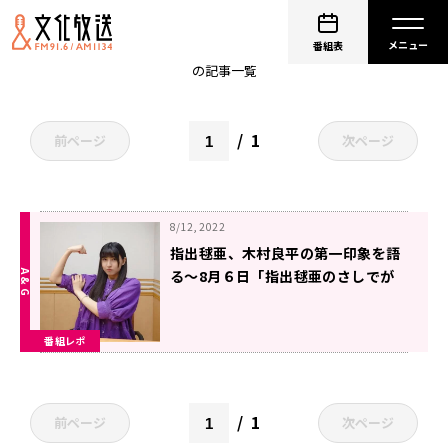
非公開: 指出毬亜
番組表
の記事一覧
1
前ページ
次ページ
8/12, 2022
指出毬亜、木村良平の第一印象を語
る～8月６日「指出毬亜のさしでが
ましいようですが」
番組レポ
1
前ページ
次ページ