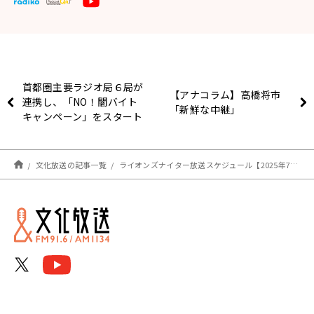
首都圏主要ラジオ局６局が
【アナコラム】高橋将市
連携し、「NO！闇バイト
「新鮮な中継」
キャンペーン」をスタート
〜高まる「闇バイト」の危
険性に警鐘を鳴らし、健全
な社会づくりに貢献〜
文化放送の記事一覧
ライオンズナイター放送スケジュール【2025年7月】