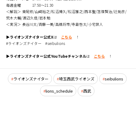
毎週金曜 17:50～21:30
＜解説＞ 東尾修/山崎裕之/松沼博久/松沼雅之/西本聖/笘篠賢治/辻発彦/
荒木大輔/渡辺久信/岩本勉
＜実況＞ 長谷川太/斉藤一美/高橋将市/寺島啓太/小宅世人
▶ライオンズナイター公式X
は
こちら
！
#ライオンズナイター #seibulions
▶ライオンズナイター公式YouTubeチャンネル
は
こちら
！
ライオンズナイター
埼玉西武ライオンズ
seibulions
lions_schedule
西武