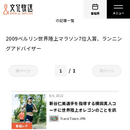
加納由理
番組表
の記事一覧
2009ベルリン世界陸上マラソン7位入賞、ランニン
グアドバイザー
1
前ページ
次ページ
8/4, 2022
新谷仁美選手を指導する横田真人コ
ーチに世界陸上オレゴンのことを訊
きました～ Track Town JPN
Track Town JPN
番組レポ