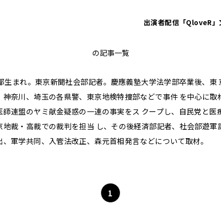
出演者
配信「QloveR」
望月衣塑子
の記事一覧
東京都生まれ。東京新聞社会部記者。慶應義塾大学法学部卒業後、東
、神奈川、埼玉の各県警、東京地検特捜部などで事件 を中心に取材
医師連盟のヤミ献金疑惑の一連の事実をス クープし、自民党と医
京地裁・高裁での裁判を担当 し、その後経済部記者、社会部遊軍
出、軍学共同、入管法改正、森元首相発言などについて取材。
1