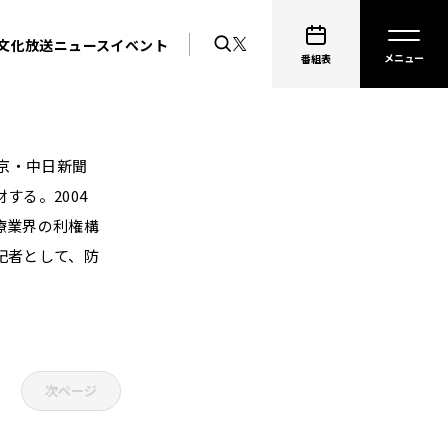
文化放送ニュース
イベント
番組表
 京・中日新聞
する。2004
療業界の利権構
記者として、防
次ページ