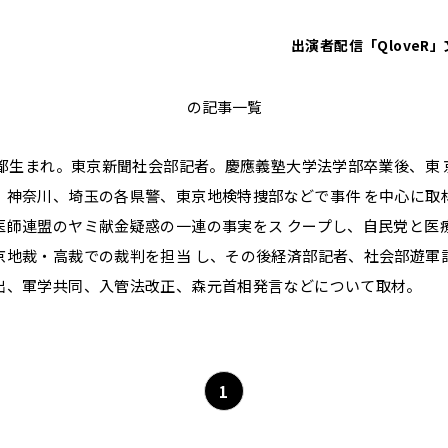
出演者
配信「QloveR」
望月衣塑子
の記事一覧
東京都生まれ。東京新聞社会部記者。慶應義塾大学法学部卒業後、東
、神奈川、埼玉の各県警、東京地検特捜部などで事件 を中心に取材
医師連盟のヤミ献金疑惑の一連の事実をス クープし、自民党と医
京地裁・高裁での裁判を担当 し、その後経済部記者、社会部遊軍
出、軍学共同、入管法改正、森元首相発言などについて取材。
1