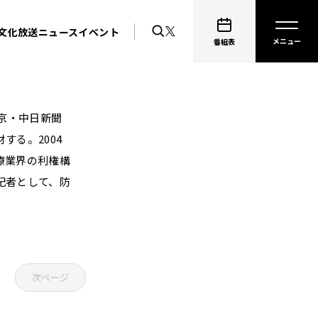
文化放送ニュース
イベント
番組表
 京・中日新聞
する。2004
療業界の利権構
記者として、防
次ページ