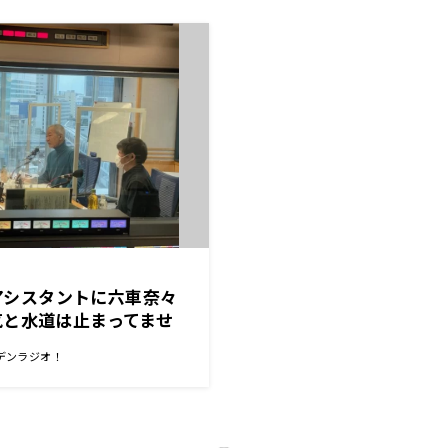
のアシスタントに六車奈々
気と水道は止まってませ
デンラジオ！