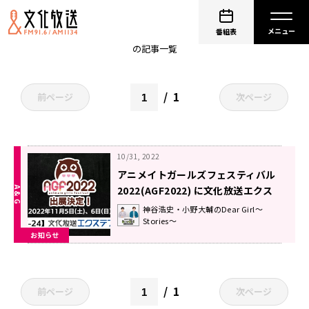
土岐隼一
番組表
の記事一覧
1
前ページ
次ページ
10/31, 2022
アニメイトガールズフェスティバル
2022(AGF2022) に文化放送エクス
テンドが出展！
神谷浩史・小野大輔のDear Girl～
Stories～
お知らせ
1
前ページ
次ページ