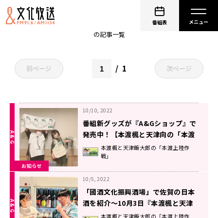
本渡楓
番組表
の記事一覧
1
前ページ
次ページ
10/10, 2022
番組新グッズが『A&Gショップ』で
発売中！【本渡楓と天津向の「本渡
上陸作戦」】
本渡楓と天津飯大郎の「本渡上陸作
戦」
お知らせ
10/5, 2022
「國酒文化振興酒場」で佐賀の日本
酒を紹介～10月3日『本渡楓と天津
向の「本渡上陸作戦」』
本渡楓と天津飯大郎の「本渡上陸作