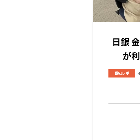
日銀 
が利
番組レポ
4