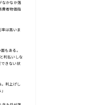
がなかなか落
消費者物価指
利率は高いま
い面もある。
だと利払いしな
だできない状
ね。利上げし
ら」
ら含み益が落