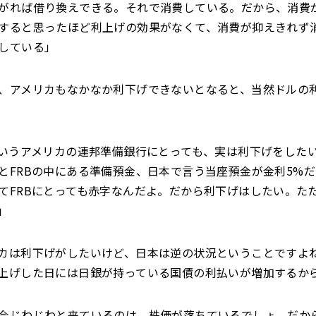
がれば借り換えできる。それで消費している。だから、消費
すると思ったほど利上げの効果がなくて、消費が抑えきれず
している」
、アメリカもなかなか利下げできないとなると、当然ドルの
というアメリカの連邦準備銀行にとっても、実は利下げをした
とFRBの中にある準備預金、日本で言う当座預金が金利5%
てFRBにとっても赤字なんだよ。だから利下げはしたい。た
」
カは利下げがしたいけど、日本は逆の状況ということですよ
上げした日には日銀が持っている国債の利払いが増加するか
今じわじわと来ているのは、株価が落ちているでしょ。だか