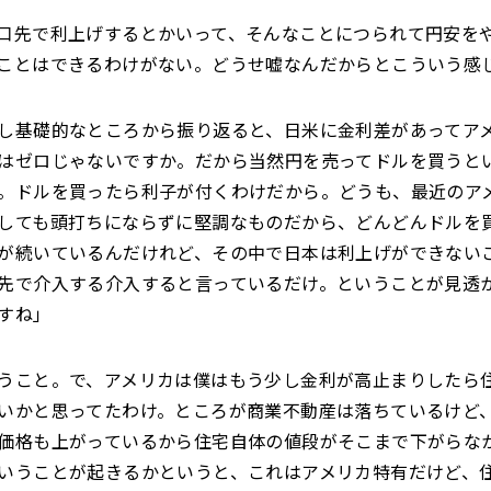
口先で利上げするとかいって、そんなことにつられて円安を
ことはできるわけがない。どうせ嘘なんだからとこういう感
し基礎的なところから振り返ると、日米に金利差があってア
はゼロじゃないですか。だから当然円を売ってドルを買うと
。ドルを買ったら利子が付くわけだから。どうも、最近のア
しても頭打ちにならずに堅調なものだから、どんどんドルを
が続いているんだけれど、その中で日本は利上げができない
先で介入する介入すると言っているだけ。ということが見透
すね」
うこと。で、アメリカは僕はもう少し金利が高止まりしたら
いかと思ってたわけ。ところが商業不動産は落ちているけど
価格も上がっているから住宅自体の値段がそこまで下がらな
いうことが起きるかというと、これはアメリカ特有だけど、