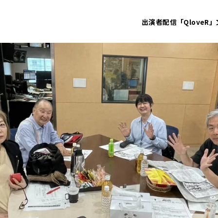
出演者
配信「QloveR」