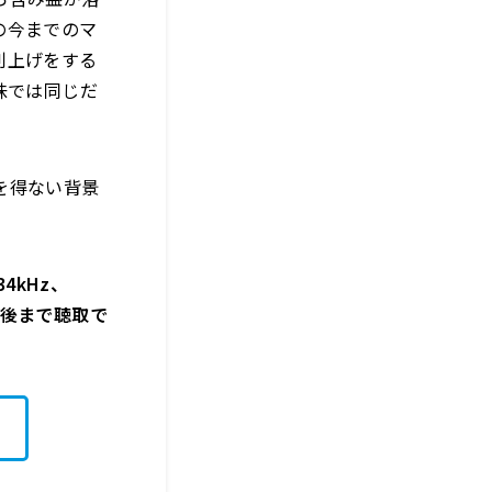
の今までのマ
利上げをする
味では同じだ
を得ない背景
4kHz、
週間後まで聴取で