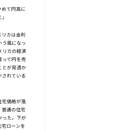
やめて円高に
じ」
メリカは金利
いう風になっ
メリカの経済
買って円を売
ことが見透か
かされている
住宅価格が落
、普通の住宅
かった。下が
住宅ローンを