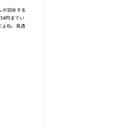
んが訪米する
54円までい
だよね。見透
」