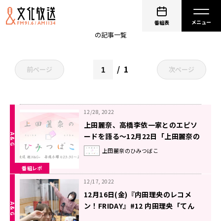
上田麗奈
番組表
の記事一覧
1
前ページ
次ページ
12/28, 2022
上田麗奈、高橋李依一家とのエピソ
ードを語る～12月22日「上田麗奈の
ひみつばこ」
上田麗奈のひみつばこ
番組レポ
12/17, 2022
12月16日(金)『内田理央のレコメ
ン！FRIDAY』#12 内田理央「てん
こ盛り！全部気になります！！」