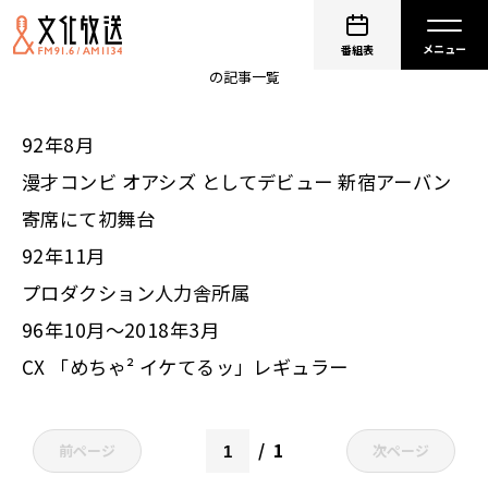
大久保佳代子
番組表
の記事一覧
92年8月
漫才コンビ オアシズ としてデビュー 新宿アーバン
寄席にて初舞台
92年11月
プロダクション人力舎所属
96年10月～2018年3月
CX 「めちゃ² イケてるッ」レギュラー
1
前ページ
次ページ