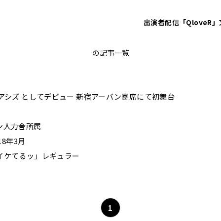
出演者
配信「QloveR」
大久保佳代子
の記事一覧
アシズ としてデビュー 新宿アーバン寄席にて初舞台
ン人力舎所属
18年3月
² イケてるッ」レギュラー
1