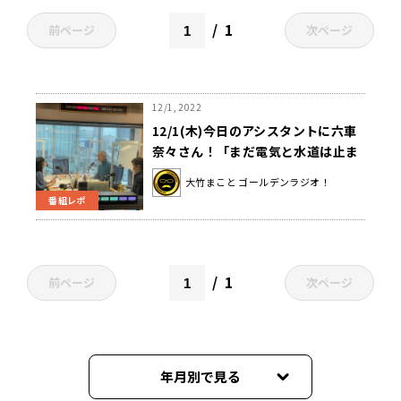
1
前ページ
次ページ
12/1, 2022
12/1(木)今日のアシスタントに六車
奈々さん！「まだ電気と水道は止ま
ってません！」
大竹まこと ゴールデンラジオ！
番組レポ
1
前ページ
次ページ
年月別で見る