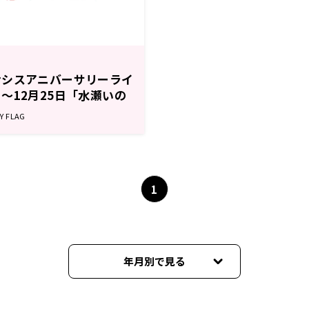
ナシスアニバーサリーライ
〜12月25日「水瀬いの
G」
 FLAG
1
年月別で見る
2026年04月