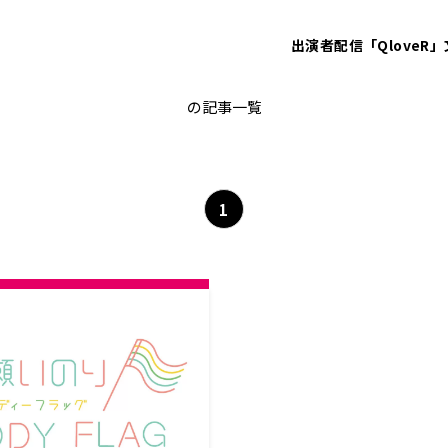
出演者
配信「QloveR」
水瀬いのり
の記事一覧
1