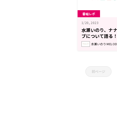
番組レポ
1/20, 2023
水瀬いのり、ナ
ブについて語る！
りMELODY FLA
水瀬いのり MELODY
前ページ