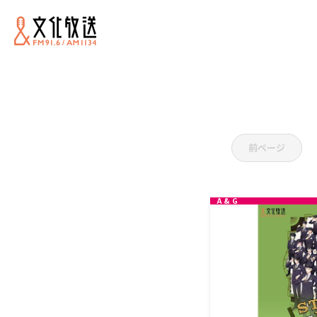
非公開:
前ページ