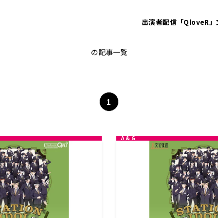
出演者
配信「QloveR」
 「STATION IDOL LATCH!」出
の記事一覧
1