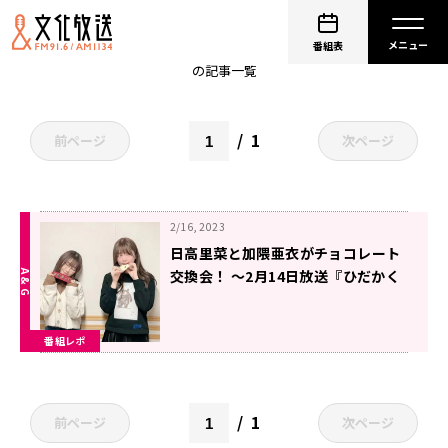
非公開: 日高里菜
番組表
の記事一覧
1
前ページ
次ページ
2/16, 2023
日高里菜と加隈亜衣がチョコレート
交換会！ ～2月14日放送『ひだかく
ま』
番組レポ
1
前ページ
次ページ