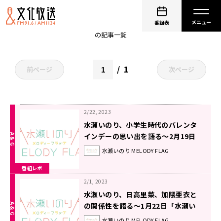
水瀬いのり
番組表
の記事一覧
1
前ページ
次ページ
2/22, 2023
水瀬いのり、小学生時代のバレンタ
インデーの思い出を語る～2月19日
放送「水瀬いのり MELODY FLAG」
水瀬いのり MELODY FLAG
番組レポ
2/1, 2023
水瀬いのり、日高里菜、加隈亜衣と
の関係性を語る〜1月22日「水瀬い
のりMELODY FLAG」
水瀬いのり MELODY FLAG