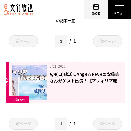
非公開: 渚カオリ
番組表
の記事一覧
1
前ページ
次ページ
5/21, 2023
6/4(日)放送にAnge☆Reveの安藤笑
さんがゲスト出演！【アフィリア魔
法学院放送部】
お知らせ
1
前ページ
次ページ