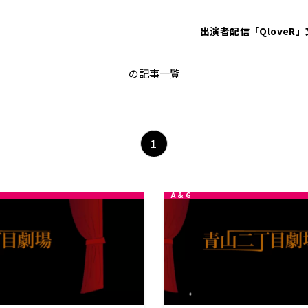
出演者
配信「QloveR」
古川登志夫
の記事一覧
1