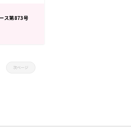
ース第873号
次ページ