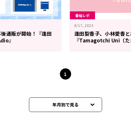
番組レポ
8/17, 2023
事後通販が開始！『逢田
逢田梨香子、小林愛香と
dio』
『Tamagotchi Uni
ニ）』を買う～8月13
RARARAdio』～
1
年月別で見る
2025年03月