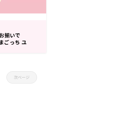
お揃いで
（たまごっち ユ
日『逢田梨香子の
次ページ