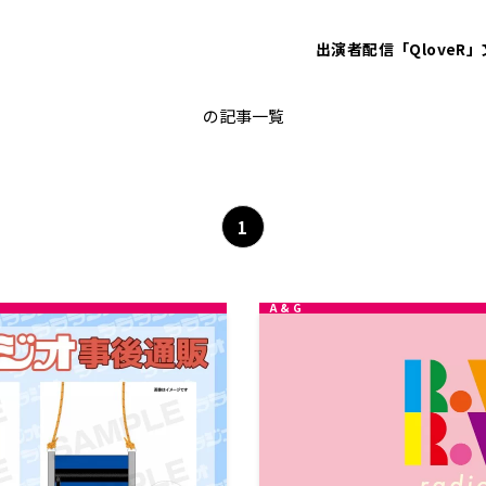
出演者
配信「QloveR」
非公開: 逢田梨香子
の記事一覧
1