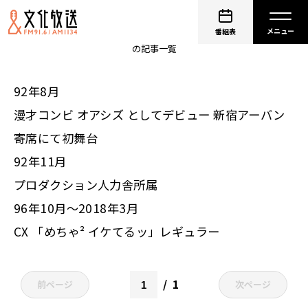
大久保佳代子
番組表
の記事一覧
92年8月
漫才コンビ オアシズ としてデビュー 新宿アーバン
寄席にて初舞台
92年11月
プロダクション人力舎所属
96年10月～2018年3月
CX 「めちゃ² イケてるッ」レギュラー
1
前ページ
次ページ