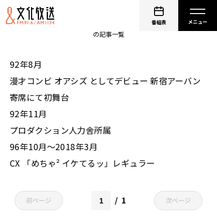
大久保佳代子
番組表
の記事一覧
92年8月
漫才コンビ オアシズ としてデビュー 新宿アーバン
寄席にて初舞台
92年11月
プロダクション人力舎所属
96年10月～2018年3月
CX 「めちゃ² イケてるッ」レギュラー
1
前ページ
次ページ