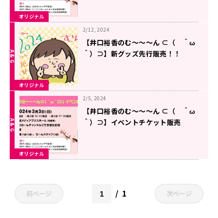
オリジナル
2/12, 2024
【井口裕香のむ～～～ん ⊂（ ＾ω
＾）⊃】新グッズ先行販売！！
オリジナル
2/5, 2024
【井口裕香のむ～～～ん ⊂（ ＾ω
＾）⊃】イベントチケット販売
中！！
オリジナル
1
前ページ
次ページ