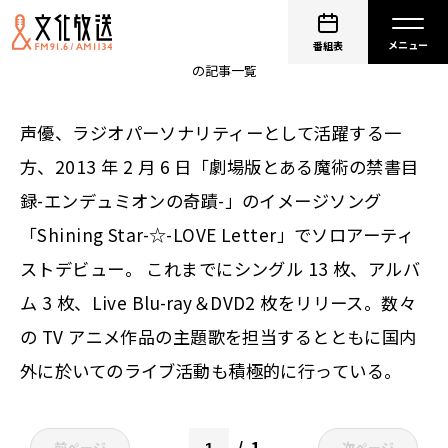
非公開: 井口裕香
番組表
の記事一覧
声優、ラジオパーソナリティーとして活躍する一
方、2013 年 2 月 6 日「劇場版とある魔術の禁書目
録-エンデュミオンの奇蹟-」のイメージソング
「Shining Star-☆-LOVE Letter」でソロアーティ
ストデビュー。 これまでにシングル 13 枚、アルバ
ム 3 枚、Live Blu-ray＆DVD2 枚をリリース。数々
の TV アニメ作品の主題歌を担当するとともに国内
外に於いてのライブ活動も積極的に行っている。
1
前ページ
次ページ