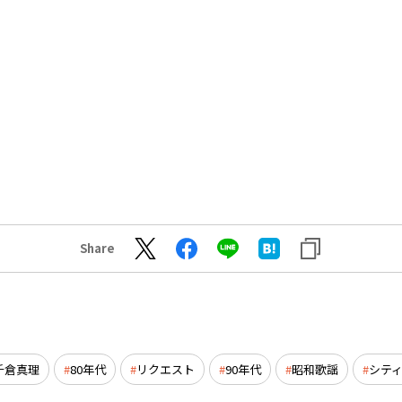
Share
千倉真理
80年代
リクエスト
90年代
昭和歌謡
シテ