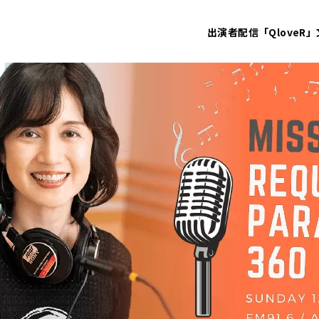
出演者
配信「QloveR」