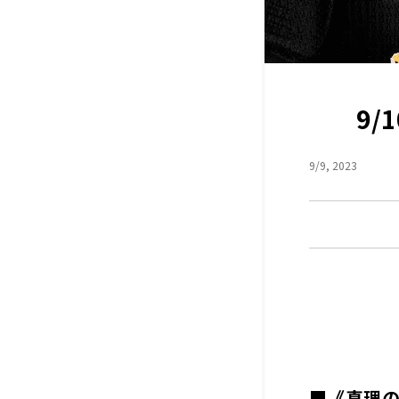
9
9/9, 2023
■《真理