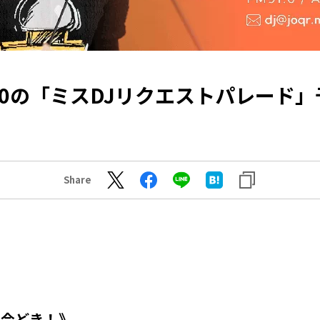
/10の「ミスDJリクエストパレード」
Share
の今どき！》