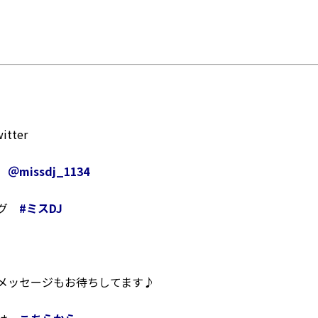
tter
ト
＠missdj_1134
タグ
#
ミスDJ
メッセージもお待ちしてます♪