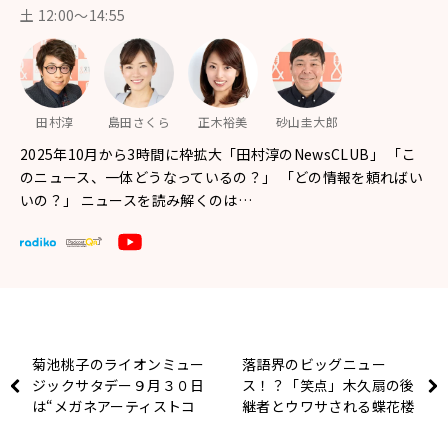
土 12:00～14:55
田村淳
島田さくら
正木裕美
砂山圭大郎
2025年10月から3時間に枠拡大「田村淳のNewsCLUB」 「こ
のニュース、一体どうなっているの？」 「どの情報を頼ればい
いの？」 ニュースを読み解くのは…
菊池桃子のライオンミュー
落語界のビッグニュー
ジックサタデー９月３０日
ス！？「笑点」木久扇の後
は“メガネアーティストコ
継者とウワサされる蝶花楼
レクション”をお送りしま
桃花に邦丸アナが真相を直