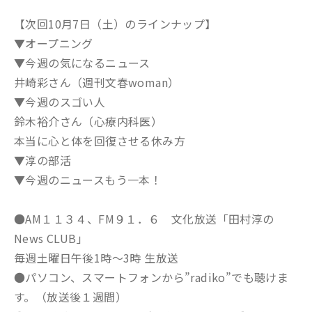
【次回10月7日（土）のラインナップ】
▼オープニング
▼今週の気になるニュース
井崎彩さん（週刊文春woman）
▼今週のスゴい人
鈴木裕介さん（心療内科医）
本当に心と体を回復させる休み方
▼淳の部活
▼今週のニュースもう一本！
●AM１１３４、FM９１．６ 文化放送「田村淳の
News CLUB」
毎週土曜日午後1時～3時 生放送
●パソコン、スマートフォンから”radiko”でも聴けま
す。（放送後１週間）