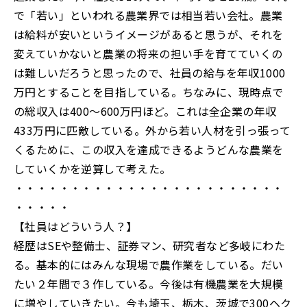
で「若い」といわれる農業界では相当若い会社。農業
は給料が安いというイメージがあると思うが、それを
変えていかないと農業の将来の担い手を育てていくの
は難しいだろうと思ったので、社員の給与を年収1000
万円とすることを目指している。ちなみに、現時点で
の総収入は400～600万円ほど。これは全企業の年収
433万円に匹敵している。外から若い人材を引っ張って
くるために、この収入を達成できるようどんな農業を
していくかを逆算して考えた。
・・・・・・・・・・・・・・・・・・・・・・・・
・・・・・
【社員はどういう人？】
経歴はSEや整備士、証券マン、研究者など多岐にわた
る。基本的にはみんな現場で農作業をしている。だい
たい２年間で３作している。今後は有機農業を大規模
に増やしていきたい。今も埼玉、栃木、茨城で300ヘク