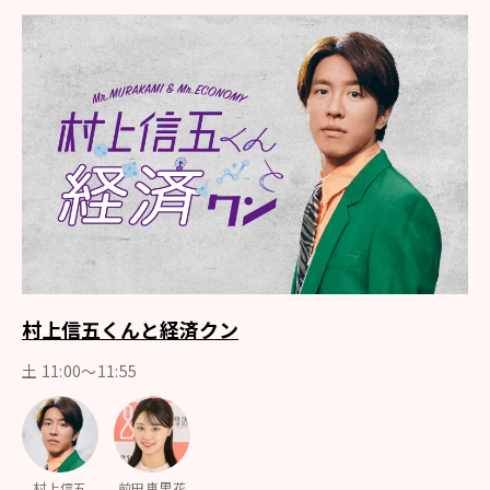
村上信五くんと経済クン
土 11:00～11:55
村上信五
前田恵里花