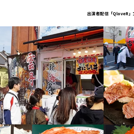
出演者
配信「QloveR」