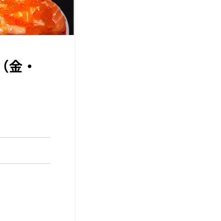
（金・
！