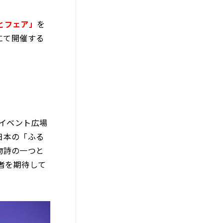
とフェア」
を
にて開催する
のイベント広場
日本の「ふる
物詩の一つと
者を期待して