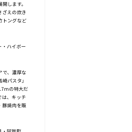
展開します。
さざえの炊き
竹トングなど
ー・ハイボー
アで、濃厚な
高崎パスタ」
.7ｍの特大だ
では、キッチ
・豚焼肉を販
。
県・阿賀町