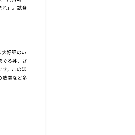
まれ」。試食
年大好評のい
まぐろ丼、さ
です。このほ
め放題など多