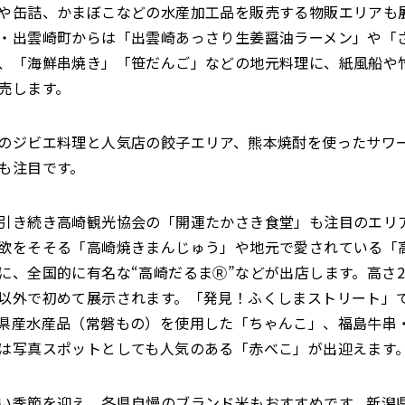
や缶詰、かまぼこなどの水産加工品を販売する物販エリアも
・出雲崎町からは「出雲崎あっさり生姜醤油ラーメン」や「
、「海鮮串焼き」「笹だんご」などの地元料理に、紙風船や
売します。
のジビエ料理と人気店の餃子エリア、熊本焼酎を使ったサワ
も注目です。
引き続き高崎観光協会の「開運たかさき食堂」も注目のエリ
欲をそそる「高崎焼きまんじゅう」や地元で愛されている「
に、全国的に有名な“高崎だるまⓇ”などが出店します。高さ2
以外で初めて展示されます。「発見！ふくしまストリート」
県産水産品（常磐もの）を使用した「ちゃんこ」、福島牛串
は写真スポットとしても人気のある「赤べこ」が出迎えます
い季節を迎え、各県自慢のブランド米もおすすめです。新潟