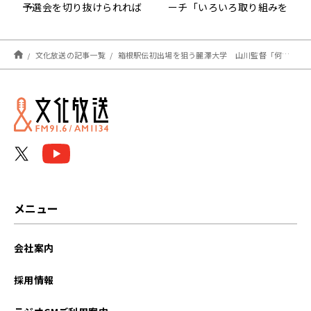
予選会を切り抜けられれば
ーチ「いろいろ取り組みを
面白いことができる」～箱
変えてチャレンジしてき
根駅伝への道～
た」～箱根駅伝への道～
文化放送の記事一覧
箱根駅伝初出場を狙う麗澤大学 山川監督「何とか今年のチームが決めてくれると思っている」～箱根駅伝への道～
メニュー
会社案内
採用情報