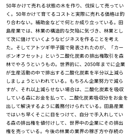
50年かけて売れる状態の木を作り、伐採して売ってい
く。50年かけて育てるコストと実際に売れる価格は釣
り合わない。補助金などで何とか成り立っている。田
島産業では、林業の構造的な欠陥に気づき、林業とし
て次に儲けていくようなビジネスを作ることを考え
た。そしてアトツギ甲子園で発表されたのが、「カー
ボンオフセット」という二酸化炭素の排出権取引を森
林でやろうというもの。世界的に、2050年までに企業
が生産活動の中で排出する二酸化炭素を半分以上減ら
しましょうといわれている。もちろん企業努力で減ら
すが、それ以上減らせない場合は、二酸化炭素を吸収
している森にお金を払って、二酸化炭素吸収分をお金を
出して解決するように義務付けられている。田島産業
ではいち早くそこに目をつけて、自分で手入れしてい
る森の排出権を値付けして、世界中の企業にその排出
権を売っている。今後の林業の業界の稼ぎ方や存続の