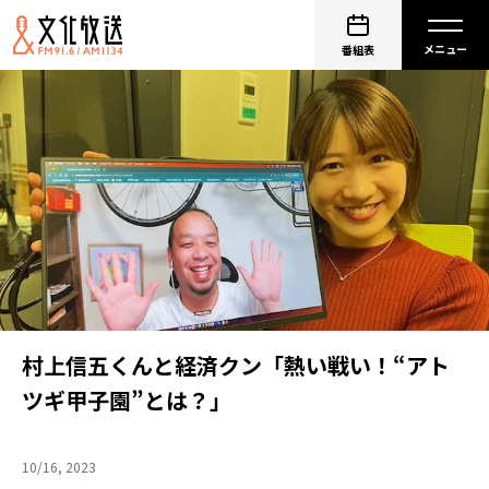
番組表
村上信五くんと経済クン「熱い戦い！“アト
ツギ甲子園”とは？」
10/16, 2023