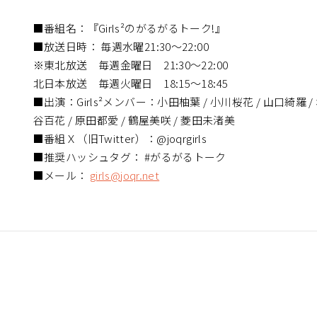
■番組名：『Girls²のがるがるトーク!』
■放送日時： 毎週水曜21:30～22:00
※東北放送 毎週金曜日 21:30～22:00
北日本放送 毎週火曜日 18:15～18:45
■出演：Girls²メンバー：小田柚葉 / 小川桜花 / 山口綺羅 / 
谷百花 / 原田都愛 / 鶴屋美咲 / 菱田未渚美
■番組Ｘ（旧Twitter）：@joqrgirls
■推奨ハッシュタグ： #がるがるトーク
■メール：
girls@joqr.net