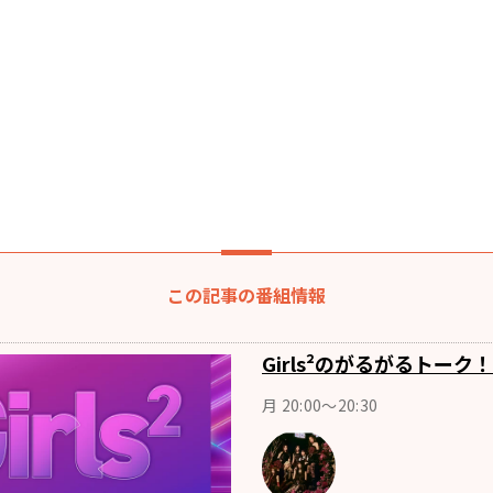
この記事の番組情報
Girls²のがるがるトーク！
月 20:00～20:30