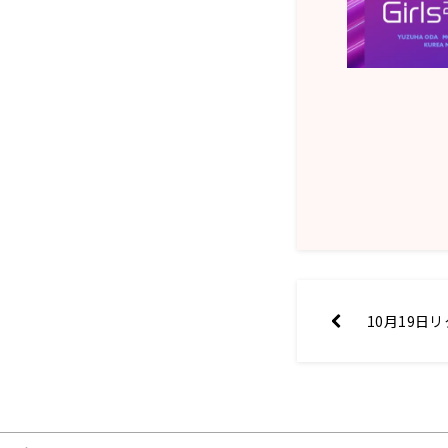
10月19日