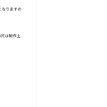
となりますの
の尺は制作上