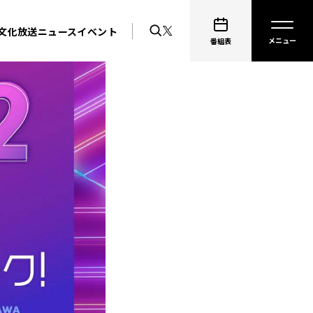
文化放送ニュース
イベント
番組表