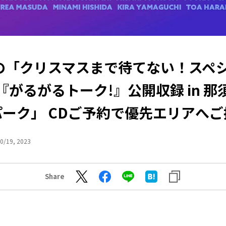
ls²の「クリスマスまで待てない！スペ
『がるがるトーク!』公開収録 in 那
パーク」 CDご予約で優先エリアへご
0/19, 2023
Share