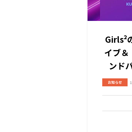
Gir
イブ＆
ンド
お知らせ
1