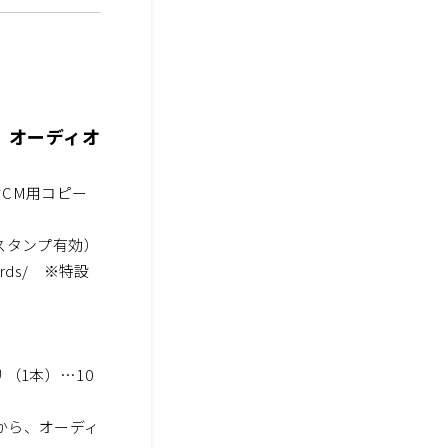
、オーディオ
オCM用コピー
ムスタンプ有効）
wards/ ※特設
（1本）…10
から、オーディ