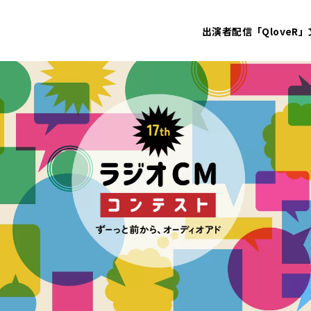
出演者
配信「QloveR」