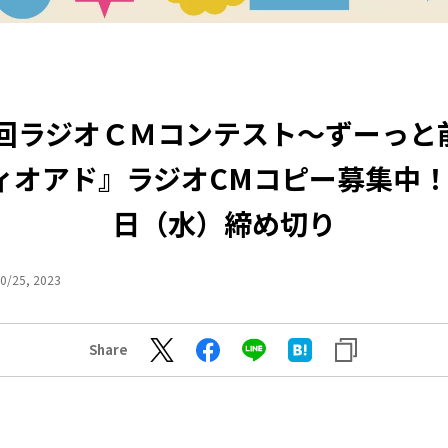
7回ラジオＣＭコンテスト～ずーっと
ィオアド』ラジオCMコピー募集中！1
日（水）締め切り
0/25, 2023
Share