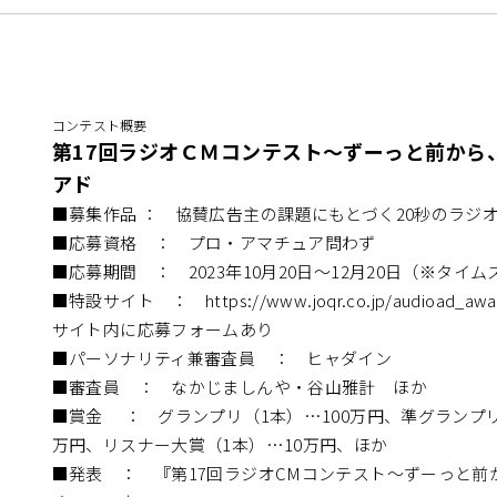
コンテスト概要
第17回ラジオＣＭコンテスト～ずーっと前から
アド
■募集作品 ： 協賛広告主の課題にもとづく20秒のラジ
■応募資格 ： プロ・アマチュア問わず
■応募期間 ： 2023年10月20日～12月20日（※タイ
■特設サイト ： https://www.joqr.co.jp/audioad_a
サイト内に応募フォームあり
■パーソナリティ兼審査員 ： ヒャダイン
■審査員 ： なかじましんや・谷山雅計 ほか
■賞金 ： グランプリ（1本）…100万円、準グランプリ
万円、リスナー大賞（1本）…10万円、ほか
■発表 ： 『第17回ラジオCMコンテスト～ずーっと前