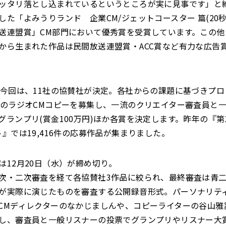
ッタリ落とし込まれているというところが実に見事です」と
た「よみうりランド 企業CM/ジェットコースター 篇(20秒)
送連盟賞」CM部門において優秀賞を受賞しています。この他
から生まれた作品は民間放送連盟賞・ACC賞など有力な広告
る今回は、11社の協賛社が決定。各社からの課題に基づきプ
秒のラジオCMコピーを募集し、一流のクリエイター審査員と
グランプリ(賞金100万円)ほか各賞を決定します。昨年の『第
ト』では19,416件の応募作品が集まりました。
は12月20日（水）が締め切り。
次・二次審査を経て各協賛社3作品に絞られ、最終審査は青
が実際に演じたものを審査する公開録音形式。パーソナリテ
CMディレクターのなかじましんや、コピーライターの谷山雅
し、審査員と一般リスナーの投票でグランプリやリスナー大