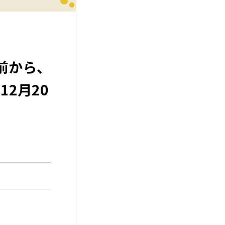
前から、
2月20