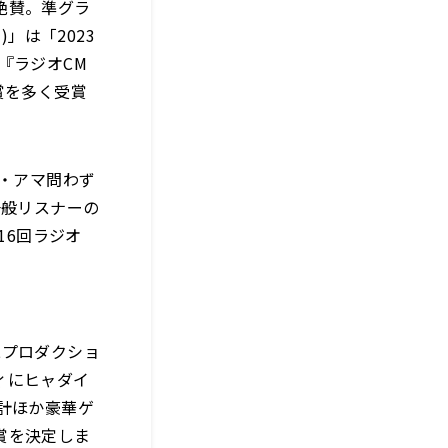
絶賛。準グラ
」は「2023
『ラジオCM
賞を多く受賞
ロ・アマ問わず
一般リスナーの
16回ラジオ
二プロダクショ
ィにヒャダイ
計ほか豪華ゲ
賞を決定しま