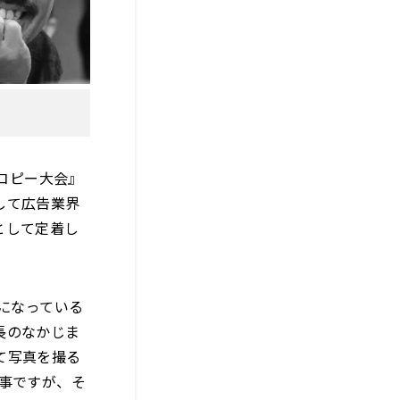
Mコピー大会』
して広告業界
として定着し
になっている
長のなかじま
て写真を撮る
事ですが、そ