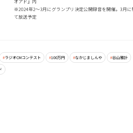
オアド』内
※2024年2～3月にグランプリ決定公開録音を開催。3月
て放送予定
ラジオCMコンテスト
100万円
なかじましんや
谷山雅計
ド