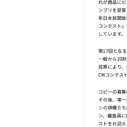
れが商品にピ
ンプリを受賞し
年日本民間放
コンテスト』
しています。
第17回とな
一般から20
投票により、
CMコンテス
コピーの募集
その後、第一
ンの俳優たち
ン、審査員に
ストをお迎え