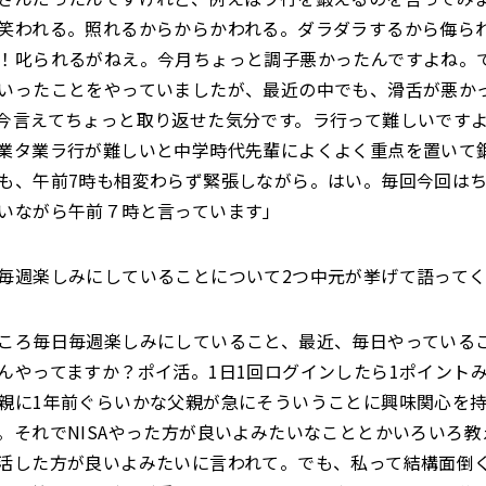
笑われる。照れるからからかわれる。ダラダラするから侮ら
！叱られるがねえ。今月ちょっと調子悪かったんですよね。
いったことをやっていましたが、最近の中でも、滑舌が悪か
今言えてちょっと取り返せた気分です。ラ行って難しいです
業タ業ラ行が難しいと中学時代先輩によくよく重点を置いて
も、午前7時も相変わらず緊張しながら。はい。毎回今回は
いながら午前７時と言っています」
毎週楽しみにしていることについて2つ中元が挙げて語って
ころ毎日毎週楽しみにしていること、最近、毎日やっている
んやってますか？ポイ活。1日1回ログインしたら1ポイント
親に1年前ぐらいかな父親が急にそういうことに興味関心を
。それでNISAやった方が良いよみたいなこととかいろいろ教
活した方が良いよみたいに言われて。でも、私って結構面倒