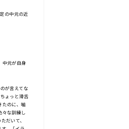
限定の中元の近
、中元が自身
うのが言えてな
、ちょっと滑舌
きたのに、噛
色々な訓練し
いただいて、
ます。「イラ