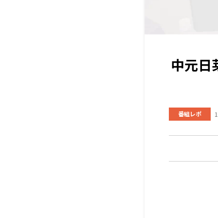
中元日
番組レポ
1