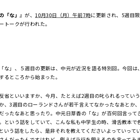
の「な」』
が、
10月30
日（月）午前7時
に更新され、5週目
ートークが行われた。
「な」、５週目の更新は、中元が近況を語る特別回。今回は
するところから始まった。
反省といいますか、今月、たとえば2週目の叱られるってい
か、3週目のローランドさんが若干言えてなかったなあとか
だったなあと思ったり。中元日芽香の「な」が百何回言って
。という話をしていて、こんな私も中学生の時、滑舌教本で
という話をしたら、是非それを教えてくださいよっていって
さんだったんですけれど、例えばラ行を鍛えるのを言ってみ