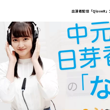
出演者
配信「QloveR」