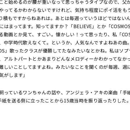
こと始めるのが腰が重いなって思っちゃうタイプなので、父
やってるかわからないですけれど、気持ち程度にポイ活をも
り積もですからねあれは。あとは毎週っていうほどではない
にはまってます。知ってますか？「BELIEVE」とか「COSMO
る動画とか見て、すごい。懐かしい！って思ったり、私「COS
、中学時代歌えなくて。というか、人気なんですよねあの曲
MOS」歌ったクラスが優勝してたなみたいなとかね。私はソプ
、アルトパートとかあまりどんなメロディーかわかってなか
難しいことしてますよね。みたいなことを聞くのが毎週、週
気がします」
飼っているワンちゃんの話や、アンジェラ・アキの楽曲「手紙 
手紙を送る側に立ったことから15歳当時を振り返ったりした
。