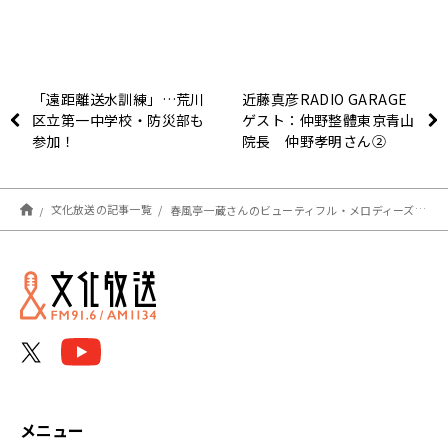
「遠距離送水訓練」…荒川
近藤真彦RADIO GARAGE
区立第一中学校・防災部も
ゲスト：仲野整體東京青山
参加！
院長 仲野孝明さん②
文化放送の記事一覧
春風亭一蔵さんのビューティフル・メロディーズは・・・？
メニュー