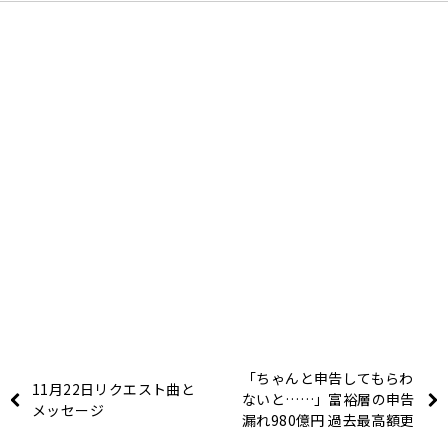
「ちゃんと申告してもらわ
11月22日リクエスト曲と
ないと……」富裕層の申告
メッセージ
漏れ980億円 過去最高額更
新