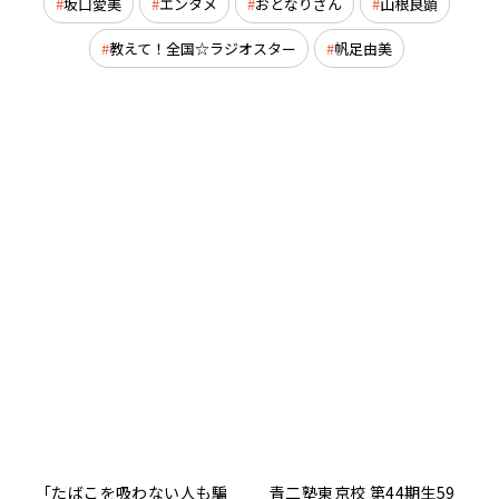
坂口愛美
エンタメ
おとなりさん
山根良顕
教えて！全国☆ラジオスター
帆足由美
「たばこを吸わない人も騙
青二塾東京校 第44期生59