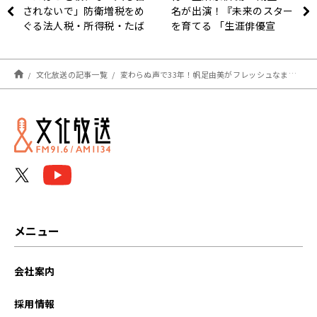
されないで」防衛増税をめ
名が出演！『未来のスター
ぐる法人税・所得税・たば
を育てる 「生涯俳優宣
こ税増税の注意点とは？
言」 卒塾制作』
1/15（月）～4週にわたっ
て放送
文化放送の記事一覧
変わらぬ声で33年！帆足由美がフレッシュなままでいられる理由とは!?
メニュー
会社案内
採用情報