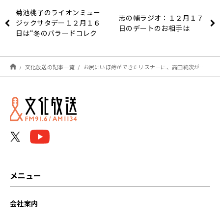
菊池桃子のライオンミュー
志の輔ラジオ：１２月１７
ジックサタデー１２月１６
日のデートのお相手は
日は“冬のバラードコレク
ション”でした！
文化放送の記事一覧
お尻にいぼ痔ができたリスナーに、高田純次がアドバイス
メニュー
会社案内