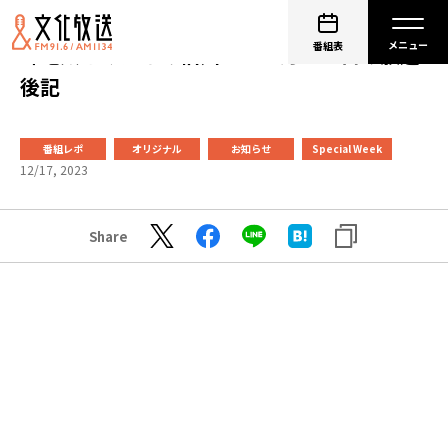
番組表
峰竜太とみんなの信州 １２月１６日の放送
後記
番組レポ
オリジナル
お知らせ
Special Week
12/17, 2023
Share