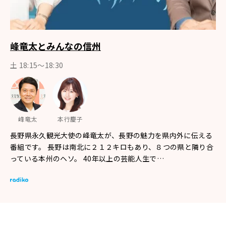
峰竜太とみんなの信州
土 18:15〜18:30
峰竜太
本行慶子
長野県永久観光大使の峰竜太が、長野の魅力を県内外に伝える
番組です。 長野は南北に２１２キロもあり、８つの県と隣り合
っている本州のヘソ。 40年以上の芸能人生で…