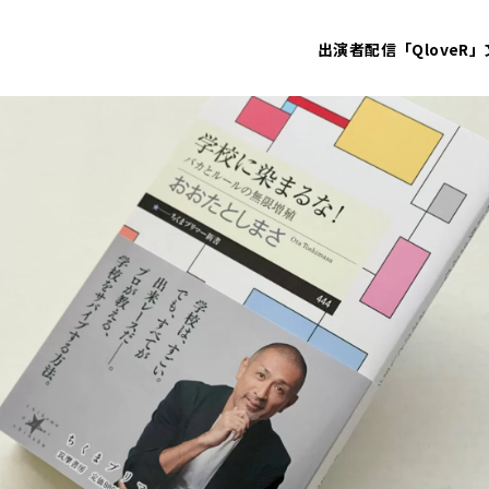
出演者
配信「QloveR」