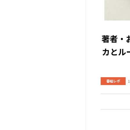
著者・
カとル
番組レポ
1