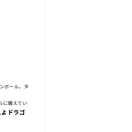
ゴンボール、タ
。
ルに備えてい
えよドラゴ