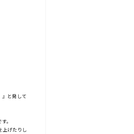
！』と発して
です。
を上げたりし