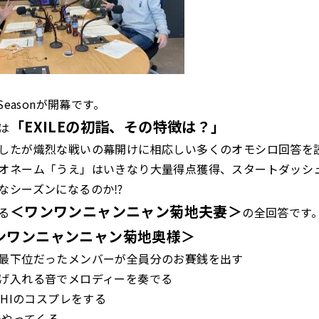
Seasonが開幕です。
「EXILEの初詣、その特徴は？」
は
したが熾烈な戦いの幕開けに相応しい多くのオモシロ回答を
オネーム「うえ」はいきなり大量得点獲得、スタートダッシ
なシーズンになるのか⁉
＜ワンワンニャンニャン菊地夫妻＞
る
の全回答です
ンワンニャンニャン菊地奥様＞
最下位だったメンバーが全員分のお賽銭を出す
げ入れる音でメロディーを奏でる
SHIのコスプレをする
でやってくる