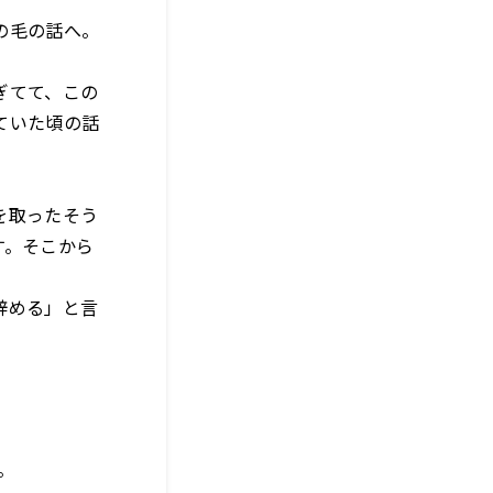
の毛の話へ。
ぎてて、この
ていた頃の話
を取ったそう
す。そこから
辞める」と言
。