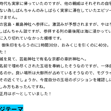
時代も実家に帰っていたのですが、他の親戚はそれぞれの自
ない為しばんちゃんのみしばらく実家に滞在していたエピソ
けません。
の宮島・厳島神社へ参拝に。激混みが予想されますが、やは
しばんちゃん談ですが、参拝する列の最後尾は海に浸かって
に入り切れていなかった模様です。
、御朱印をもらうのに1時間30分、おみくじを引くのに40分
た！
城を見て、芸能神社で有名な京都の車折神社へ。
名前で埋め尽くされた玉垣を奉納したそうなのですが、一体
るのか。良い場所は大御所が占めているそうなので、モグラ
その近くでしょうか、今度自分の玉垣のポジションを確認し
しみ方もあったんですね。
正月はボ～としていました！
ジテーマ