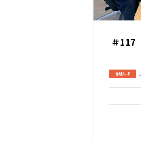
＃11
番組レポ
1