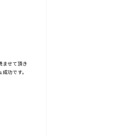
読ませて頂き
ュ成功です。
。