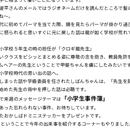
波平さんのメールではラジオネームだけを読んだところで髪
ね～。
代に初めてパーマを当てた際、鏡を見たらパーマが掛かり過
に怒られると思いすぐに元に戻した話は龍が如く学校が荒れ
小学校５年生の時の担任が「クロギ龍先生」
いクラスをピシッとまとめる姿に尊敬の念を抱き、教員免許
ムヘアーの先生ということで甲斐ちゃんを虜にしたみたいで
小学校時代の思い出の話へ。
しまった話や学級委員を任されたしばんちゃんは、「先生を
始めた先生の背中を押した話は必聴です。
「小学生事件簿」
で来週のメッセージテーマは
あった忘れられない事件、お待ちしています。
たおかしばドミニステッカーをプレゼントです。
発目ということで今年の出来事を紹介するコーナーもやりました