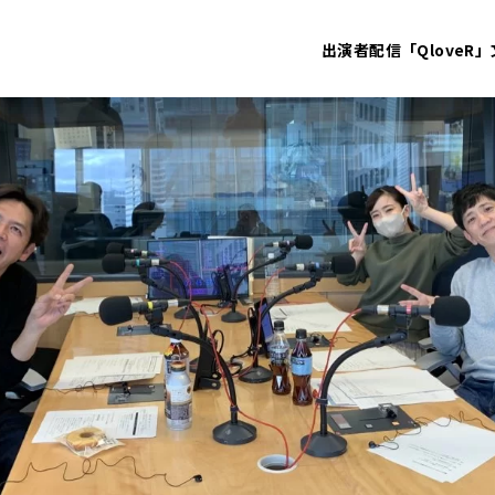
出演者
配信「QloveR」