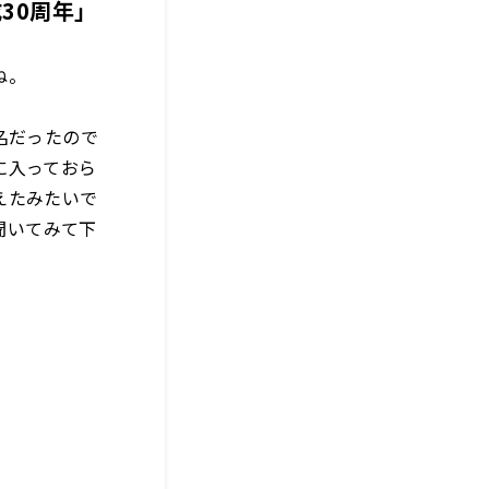
30周年」
ね。
。
名だったので
に入っておら
えたみたいで
聞いてみて下