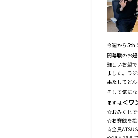
今週から5th 
開幕戦のお題
難しいお題で
ました。ラジ
果たしてどん
そして気にな
＜ワ
まずは
☆おみくじで
☆お賽銭を投
☆全員ATSU
☆15人16脚