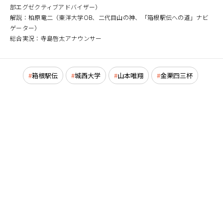
部エグゼクティブアドバイザー）
解説：柏原竜二（東洋大学OB、二代目山の神、「箱根駅伝への道」ナビ
ゲーター）
総合実況：寺島啓太アナウンサー
箱根駅伝
城西大学
山本唯翔
金栗四三杯