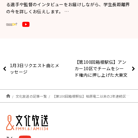
る選手や監督のインタビューをお届けしながら、学生長距離界
の今を詳しくお伝えします。 …
【第100回箱根駅伝】アン
1月3日リクエスト曲とメ
カー10区でチームをシー
ッセージ
ド権内に押し上げた大東文
化大学・佐々木真人選手
レース後インタビュー
文化放送の記事一覧
【第100回箱根駅伝】柏原竜二以来の2年連続区間新記録！金栗四三杯受賞の城西大学・山本唯翔選手インタビュー