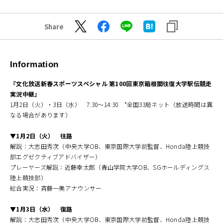
Share
Information
『文化放送新春スポーツスペシャル 第100回東京箱根間往復大学駅伝競走
実況中継』
1月2日（火）・3日（水） 7:30～14:30 *全国33局ネット（放送時間は異
なる場合があります）
▼1月2日（火） 往路
解説：大志田秀次（中央大学OB、東京国際大学前監督、Honda陸上競技
部エグゼクティブアドバイザー）
プレーヤーズ解説：近藤幸太郎（青山学院大学OB、SGホールディングス
陸上競技部）
総合実況：斉藤一美アナウンサー
▼1月3日（水） 復路
解説：大志田秀次（中央大学OB、東京国際大学前監督、Honda陸上競技