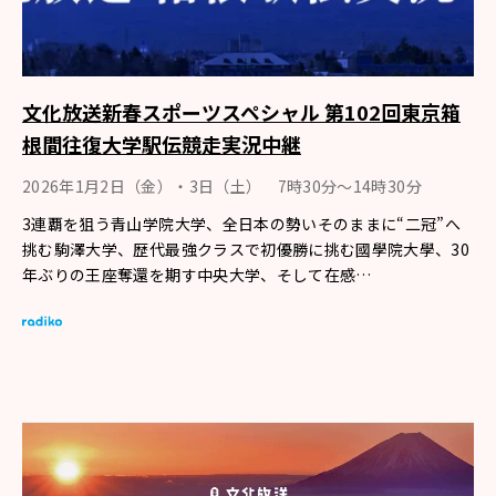
文化放送新春スポーツスペシャル 第102回東京箱
根間往復大学駅伝競走実況中継
2026年1月2日（金）・3日（土） 7時30分～14時30分
3連覇を狙う青山学院大学、全日本の勢いそのままに“二冠”へ
挑む駒澤大学、歴代最強クラスで初優勝に挑む國學院大學、30
年ぶりの王座奪還を期す中央大学、そして在感…