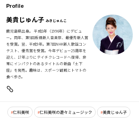
Profile
美貴じゅん子
みきじゅんこ
鹿児島県出身。 平成8年（1996年）にデビュ
ー。同年、第5回板橋新人音楽祭、最優秀新人賞
を受賞。翌、平成9年。第7回NHK新人歌謡コン
テスト、優秀賞を受賞。今年デビュー25周年を
迎え、17年ぶりにテイチクレコードへ復帰、非
常にインパクトのあるタイトルの新曲「土下
座」を発売。趣味は、スポーツ観戦とトマトの
食べ歩き。
仁科美咲
仁科美咲の遊々ミュージック
美貴じゅん子