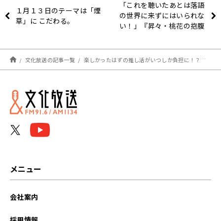
「これを聴いたあとは落語
１月１３日のテーマは「煙
の世界に来ずにはいられな
草」に こだわる。
い！」『昇々・桃花の抱腹
絶倒ラジオ～個人差があり
ます～』1/17（水）生放
送！
文化放送の記事一覧
楽しかったはずの推し活がいつしか負担に！？「推し疲れ」について考える
メニュー
会社案内
採用情報